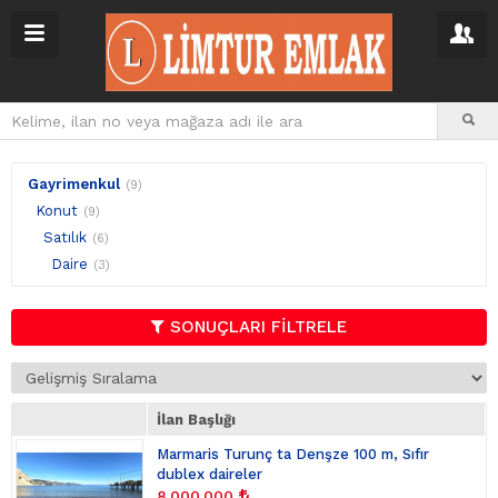
Gayrimenkul
(9)
Konut
(9)
Satılık
(6)
Daire
(3)
SONUÇLARI FİLTRELE
İlan Başlığı
Marmaris Turunç ta Denşze 100 m, Sıfır
dublex daireler
8.000.000