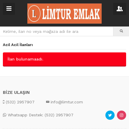
Acil Acil İlanları
İlan bulunamaadı.
BİZE ULAŞIN
(532) 2957907
info@limtur.com
Whatsapp Destek: (532) 2957907