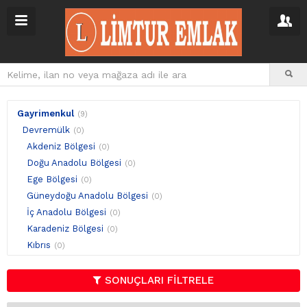
Gayrimenkul
(9)
Devremülk
(0)
Akdeniz Bölgesi
(0)
Doğu Anadolu Bölgesi
(0)
Ege Bölgesi
(0)
Güneydoğu Anadolu Bölgesi
(0)
İç Anadolu Bölgesi
(0)
Karadeniz Bölgesi
(0)
Kıbrıs
(0)
Marmara Bölgesi
(0)
Yurtdışı
(0)
SONUÇLARI FİLTRELE